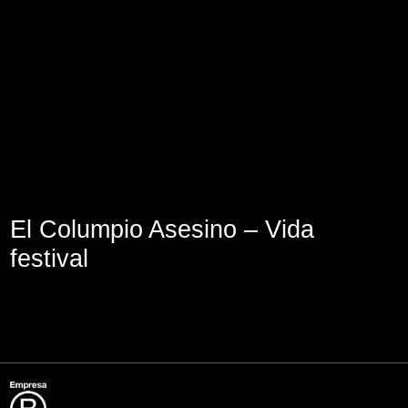
Lege abisua
Cookieen politika
Pribatutasun-politika
El Columpio Asesino – Vida
festival