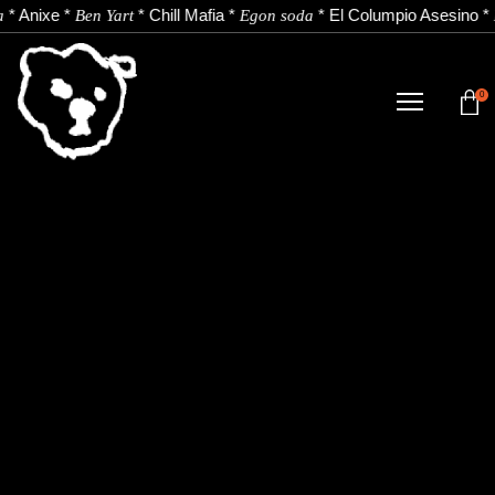
*
Anixe
*
*
Chill Mafia
*
*
El Columpio Asesino
*
a
Ben Yart
Egon soda
0
DENDA
NOBEDADEAK.
ARTISTAK.
BERRIAK.
KONTAKTUA.
Instagram
Youtube
Spotify
EU
ES