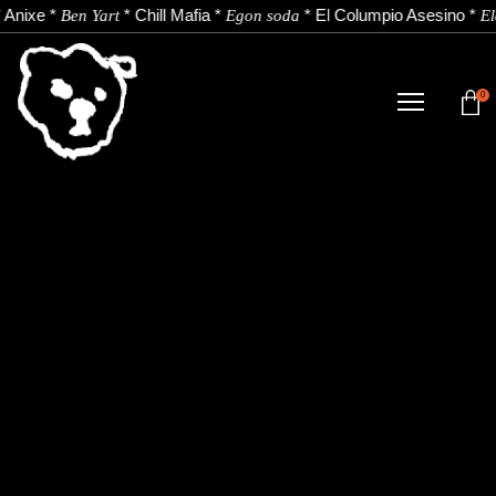
*
Anixe
*
*
Chill Mafia
*
*
El Columpio Asesino
*
Ben Yart
Egon soda
El
0
TIENDA
NOVEDADES
ARTISTAS
NOTICIAS
CONTACTO
Instagram
Youtube
Spotify
EU
ES