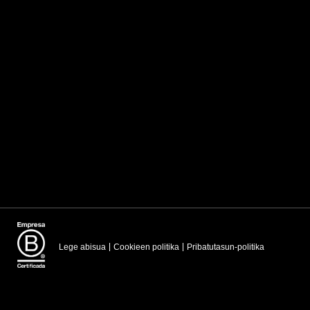
Lege abisua
Cookieen politika
Pribatutasun-politika