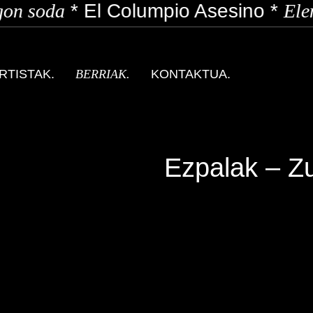
on soda
*
El Columpio Asesino
*
Elen
RTISTAK.
BERRIAK.
KONTAKTUA.
Ezpalak – Z