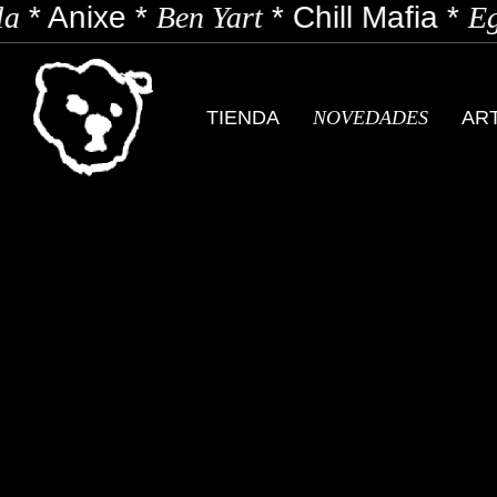
a
*
Anixe
*
Ben Yart
*
Chill Mafia
*
Ego
TIENDA
NOVEDADES
AR