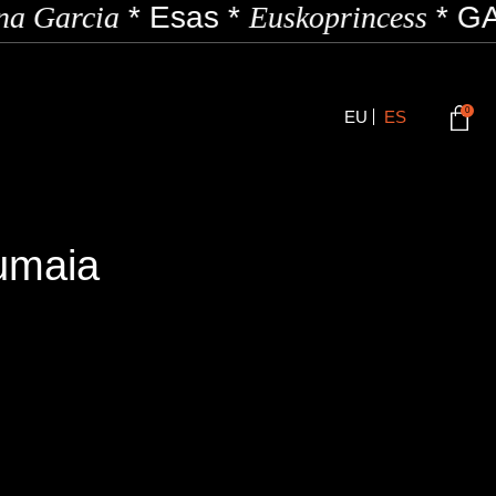
a Garcia
*
Esas
*
Euskoprincess
*
GA
0
EU
ES
umaia