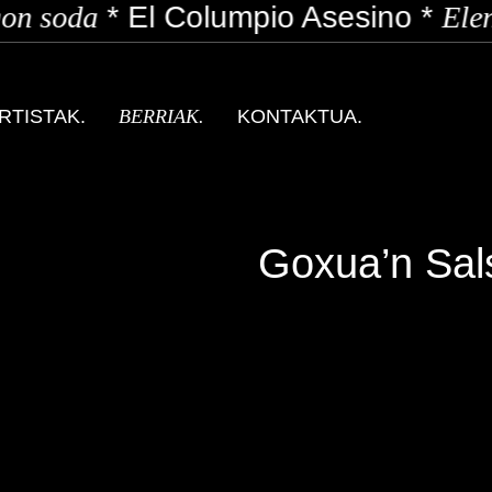
n soda
*
El Columpio Asesino
*
Elen
RTISTAK.
BERRIAK.
KONTAKTUA.
Goxua’n Sal