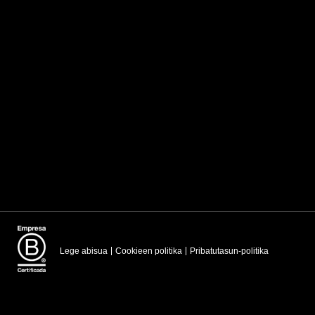
Lege abisua
Cookieen politika
Pribatutasun-politika