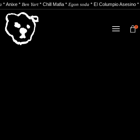
*
Anixe
*
*
Chill Mafia
*
*
El Columpio Asesino
*
a
Ben Yart
Egon soda
0
TIENDA
NOVEDADES
ARTISTAS
NOTICIAS
CONTACTO
Instagram
Youtube
Spotify
EU
ES