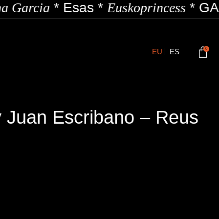
a Garcia
*
Esas
*
Euskoprincess
*
GAZ
0
EU
ES
 Juan Escribano – Reus