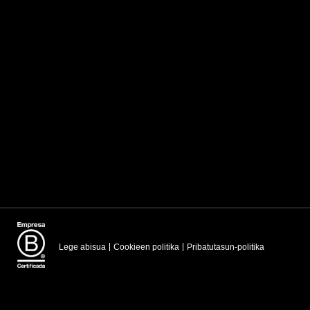
Lege abisua
Cookieen politika
Pribatutasun-politika