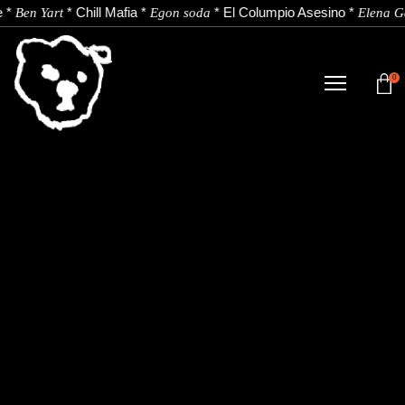
e
*
*
Chill Mafia
*
*
El Columpio Asesino
*
Ben Yart
Egon soda
Elena G
0
TIENDA
NOVEDADES
ARTISTAS
NOTICIAS
CONTACTO
Instagram
Youtube
Spotify
EU
ES