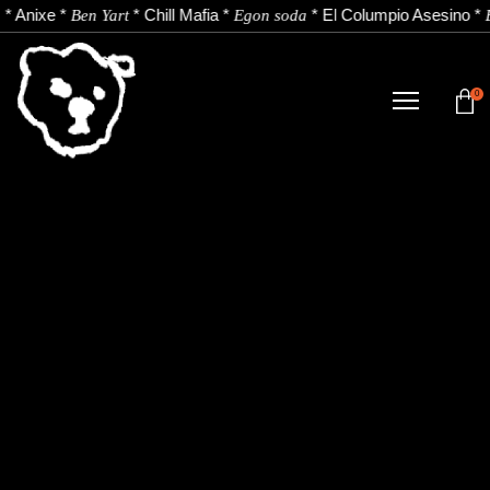
*
Anixe
*
*
Chill Mafia
*
*
El Columpio Asesino
*
Ben Yart
Egon soda
0
DENDA
NOBEDADEAK.
ARTISTAK.
BERRIAK.
KONTAKTUA.
Instagram
Youtube
Spotify
EU
ES