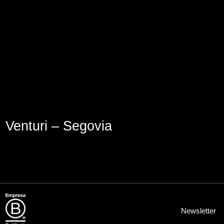
Lege abisua
Cookieen politika
Pribatutasun-politika
Venturi – Segovia
Newsletter