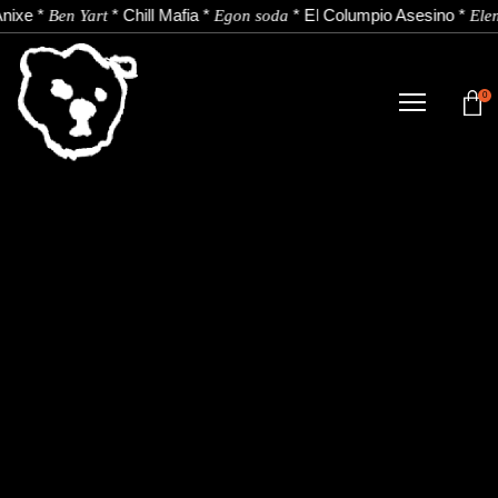
nixe
*
*
Chill Mafia
*
*
El Columpio Asesino
*
Ben Yart
Egon soda
Ele
0
TIENDA
NOVEDADES
ARTISTAS
NOTICIAS
CONTACTO
Instagram
Youtube
Spotify
EU
ES