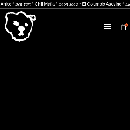
Anixe
*
*
Chill Mafia
*
*
El Columpio Asesino
*
Ben Yart
Egon soda
El
0
TIENDA
NOVEDADES
ARTISTAS
NOTICIAS
CONTACTO
Instagram
Youtube
Spotify
EU
ES