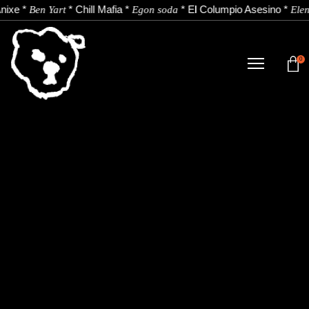
nixe
*
*
Chill Mafia
*
*
El Columpio Asesino
*
Ben Yart
Egon soda
Elen
0
TIENDA
NOVEDADES
ARTISTAS
NOTICIAS
CONTACTO
Instagram
Youtube
Spotify
EU
ES