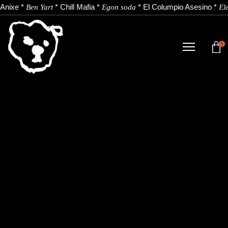
Anixe
*
*
Chill Mafia
*
*
El Columpio Asesino
*
Ben Yart
Egon soda
Ele
0
TIENDA
NOVEDADES
ARTISTAS
NOTICIAS
CONTACTO
Instagram
Youtube
Spotify
EU
ES