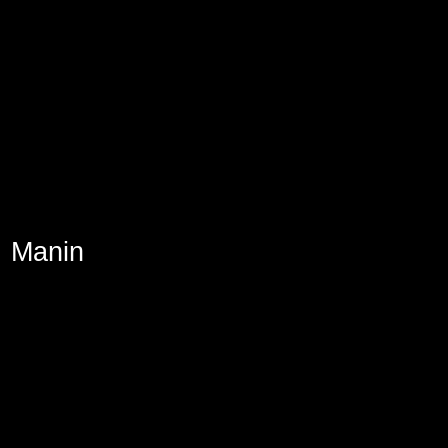
Aviso Legal
Política de Cookies
Política de Privacidad
Manin