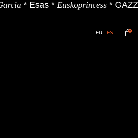
arcia
*
Esas
*
Euskoprincess
*
GAZZI
0
EU
ES