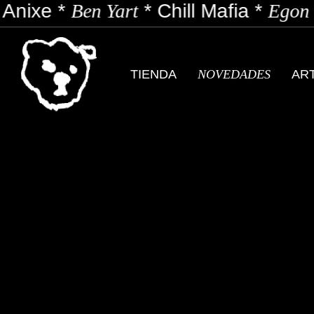
Anixe
*
Ben Yart
*
Chill Mafia
*
Egon s
TIENDA
NOVEDADES
AR