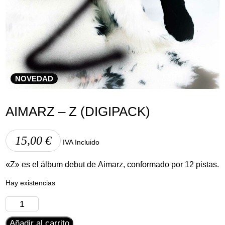
Aviso Legal
Política de Cookies
Política de Privacidad
NOVEDAD
AIMARZ – Z (DIGIPACK)
15,00
€
IVA Incluido
«Z» es el álbum debut de Aimarz, conformado por 12 pistas.
Hay existencias
aimarz
-
Añadir al carrito
Z