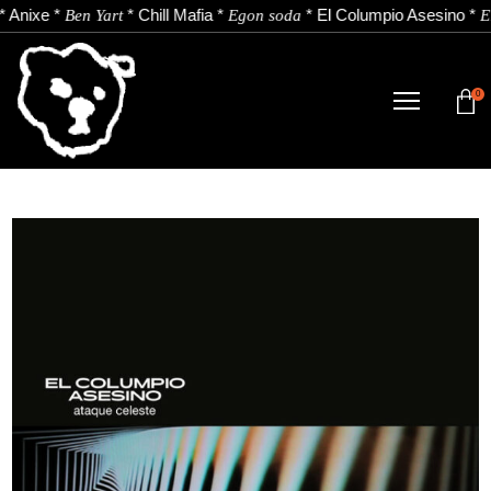
*
Anixe
*
*
Chill Mafia
*
*
El Columpio Asesino
*
Ben Yart
Egon soda
El
0
TIENDA
NOVEDADES
ARTISTAS
NOTICIAS
CONTACTO
Instagram
Youtube
Spotify
EU
ES