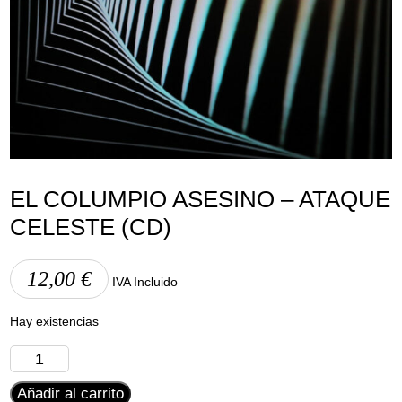
Aviso Legal
Política de Cookies
Política de Privacidad
EL COLUMPIO ASESINO – ATAQUE
CELESTE (CD)
12,00
€
IVA Incluido
Hay existencias
El
Columpio
Añadir al carrito
Asesino