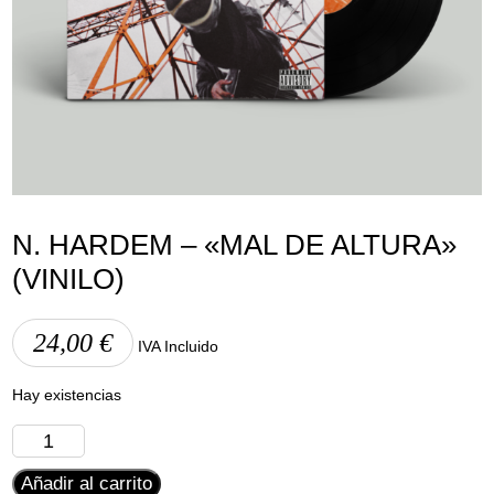
Aviso Legal
Política de Cookies
Política de Privacidad
N. HARDEM – «MAL DE ALTURA»
(VINILO)
24,00
€
IVA Incluido
Hay existencias
N.
Hardem
Añadir al carrito
-