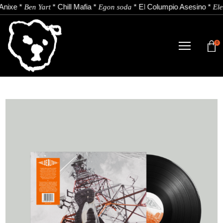
Anixe
*
*
Chill Mafia
*
*
El Columpio Asesino
*
Ben Yart
Egon soda
Ele
0
TIENDA
NOVEDADES
ARTISTAS
NOTICIAS
CONTACTO
Instagram
Youtube
Spotify
EU
ES