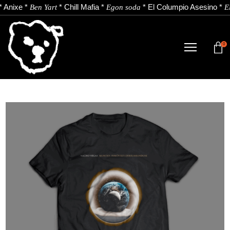
*
Anixe
*
*
Chill Mafia
*
*
El Columpio Asesino
*
Ben Yart
Egon soda
El
0
TIENDA
NOVEDADES
ARTISTAS
NOTICIAS
CONTACTO
Instagram
Youtube
Spotify
EU
ES