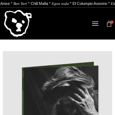
Anixe
*
*
Chill Mafia
*
*
El Columpio Asesino
*
Ben Yart
Egon soda
El
0
TIENDA
NOVEDADES
ARTISTAS
NOTICIAS
CONTACTO
Instagram
Youtube
Spotify
EU
ES