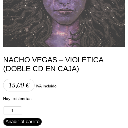
Aviso Legal
Política de Cookies
Política de Privacidad
NACHO VEGAS – VIOLÉTICA
(DOBLE CD EN CAJA)
15,00
€
IVA Incluido
Hay existencias
Nacho
Vegas
Añadir al carrito
-
Violética