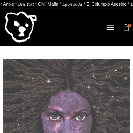
*
Anixe
*
*
Chill Mafia
*
*
El Columpio Asesino
*
Ben Yart
Egon soda
El
0
TIENDA
NOVEDADES
ARTISTAS
NOTICIAS
CONTACTO
Instagram
Youtube
Spotify
EU
ES