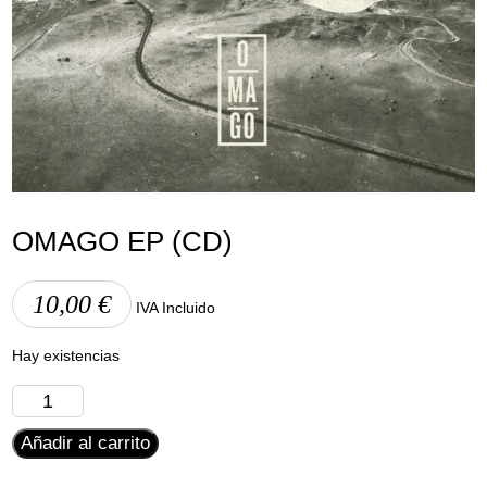
Aviso Legal
Política de Cookies
Política de Privacidad
OMAGO EP (CD)
10,00
€
IVA Incluido
Hay existencias
Omago
EP
Añadir al carrito
(CD)
cantidad