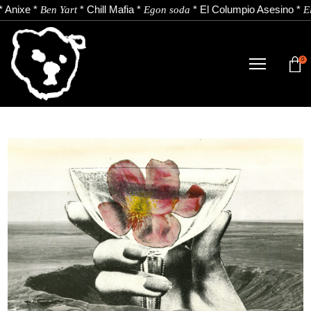
*
Anixe
*
*
Chill Mafia
*
*
El Columpio Asesino
*
Ben Yart
Egon soda
El
0
TIENDA
NOVEDADES
ARTISTAS
NOTICIAS
CONTACTO
Instagram
Youtube
Spotify
EU
ES