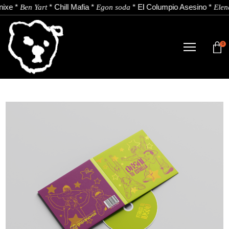
ixe
*
*
Chill Mafia
*
*
El Columpio Asesino
*
Ben Yart
Egon soda
Elen
0
TIENDA
NOVEDADES
ARTISTAS
NOTICIAS
CONTACTO
Instagram
Youtube
Spotify
EU
ES