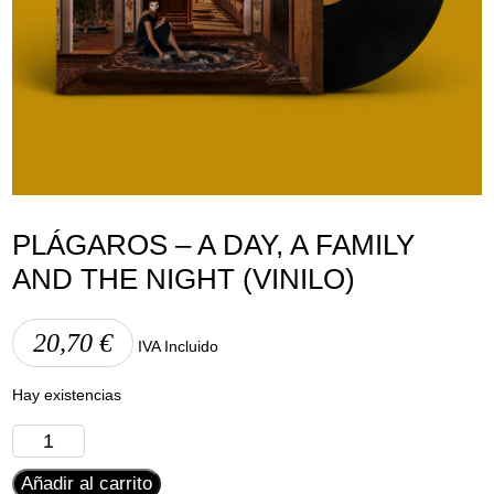
Aviso Legal
Política de Cookies
Política de Privacidad
PLÁGAROS – A DAY, A FAMILY
AND THE NIGHT (VINILO)
20,70
€
IVA Incluido
Hay existencias
Plágaros
-
Añadir al carrito
A