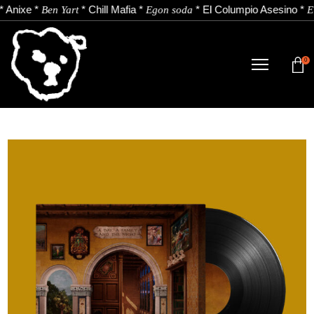
*
Anixe
*
*
Chill Mafia
*
*
El Columpio Asesino
*
Ben Yart
Egon soda
E
0
TIENDA
NOVEDADES
ARTISTAS
NOTICIAS
CONTACTO
Instagram
Youtube
Spotify
EU
ES