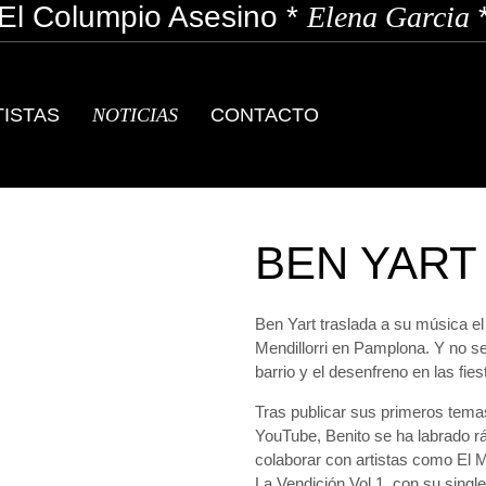
l Columpio Asesino
*
Elena Garcia
*
TISTAS
NOTICIAS
CONTACTO
BEN YART
Ben Yart
traslada a su música el 
Mendillorri en Pamplona. Y no se
barrio y el desenfreno en las fies
Tras publicar sus primeros tema
YouTube, Benito se ha labrado r
colaborar con artistas como El Mi
La Vendición Vol.1, con su sing