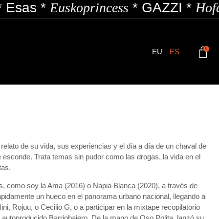
Esas
*
Euskoprincess
*
GAZZI
*
Hofe
0
EU
ES
relato de su vida, sus experiencias y el día a día de un chaval de
 esconde. Trata temas sin pudor como las drogas, la vida en el
tas.
s, como soy la Ama (2016) o Napia Blanca (2020), a través de
ápidamente un hueco en el panorama urbano nacional, llegando a
ni, Rojuu, o Cecilio G, o a participar en la mixtape recopilatorio
le autoproducido
Barriobajero
. De la mano de Oso Polita, lanzó su