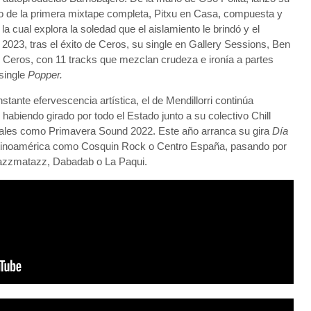
o de la primera mixtape completa,
Pitxu en Casa
, compuesta y
 la cual explora la soledad que el aislamiento le brindó y el
 2023, tras el éxito de Ceros, su single en
Gallery Sessions
, Ben
,
Ceros
, con 11 tracks que mezclan crudeza e ironía a partes
 single
Popper
.
tante efervescencia artística, el de Mendillorri continúa
habiendo girado por todo el Estado junto a su colectivo
Chill
ivales como Primavera Sound 2022. Este año arranca su gira
Día
atinoamérica como Cosquin Rock o Centro España, pasando por
azzmatazz, Dabadab o La Paqui.