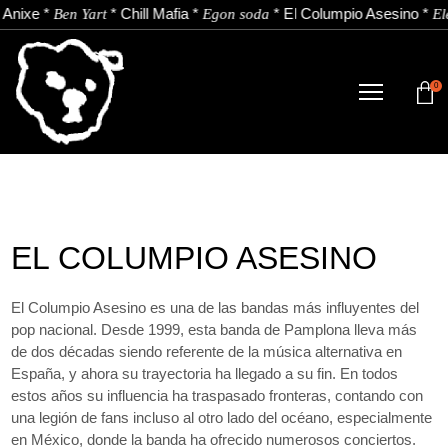
Anixe
*
*
Chill Mafia
*
*
El Columpio Asesino
*
Ben Yart
Egon soda
El
0
TIENDA
NOVEDADES
ARTISTAS
EL COLUMPIO ASESINO
NOTICIAS
CONTACTO
El Columpio Asesino es una de las bandas más influyentes del
pop nacional. Desde 1999, esta banda de Pamplona lleva más
de dos décadas siendo referente de la música alternativa en
Instagram
Youtube
Spotify
España, y ahora su trayectoria ha llegado a su fin. En todos
estos años su influencia ha traspasado fronteras, contando con
EU
ES
una legión de fans incluso al otro lado del océano, especialmente
en México, donde la banda ha ofrecido numerosos conciertos.