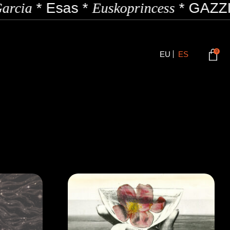
Esas
*
Euskoprincess
*
GAZZI
*
Hofe
0
EU
ES