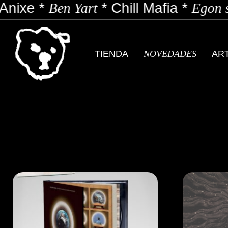
*
Ben Yart
*
Chill Mafia
*
Egon soda
*
E
TIENDA
NOVEDADES
AR