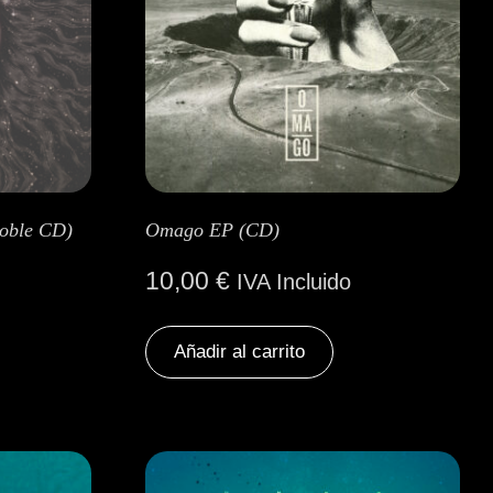
Doble CD)
Omago EP (CD)
10,00
€
IVA Incluido
Añadir al carrito