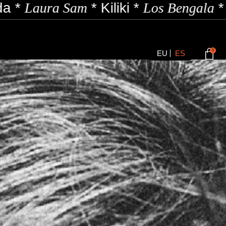
ki
*
Los Bengala
*
Mirua
*
N. Hardem
0
EU
ES