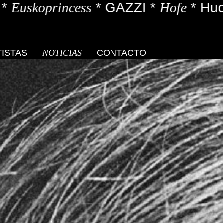
AZZI
*
Hofe
*
Huda
*
Laura Sam
*
Kili
TISTAS
NOTICIAS
CONTACTO