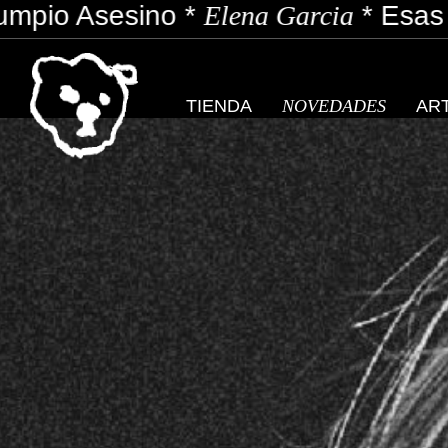
na Garcia
*
Esas
*
Euskoprincess
*
G
TIENDA
NOVEDADES
AR