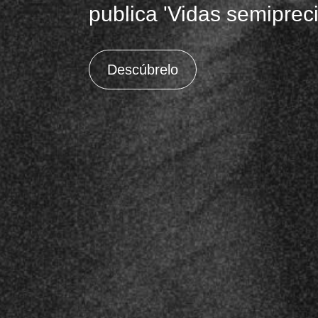
vuelve con R.A.
Descúbrelo